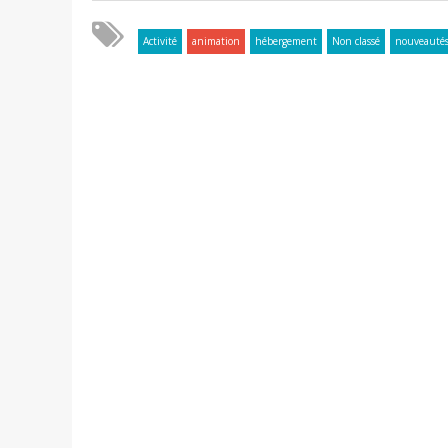
Activité
animation
hébergement
Non classé
nouveauté