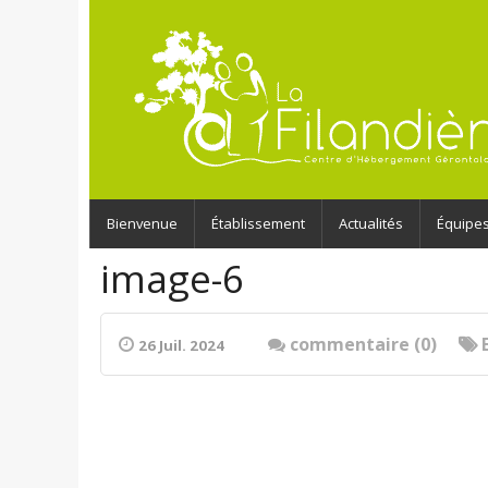
Bienvenue
Établissement
Actualités
Équipe
image-6
commentaire (0)
26 Juil. 2024