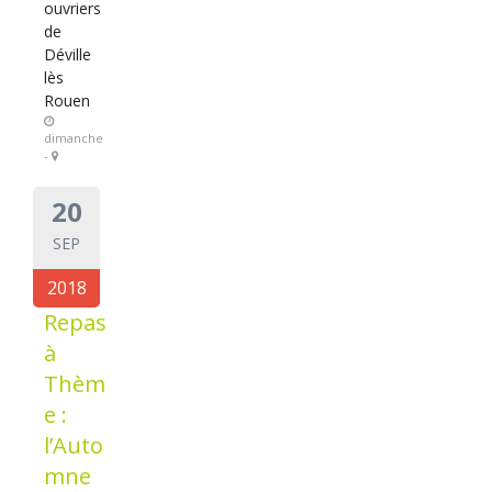
ouvriers
de
Déville
lès
Rouen
dimanche
-
20
SEP
2018
Repas
à
Thèm
e :
l’Auto
mne