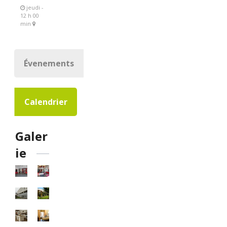
jeudi -
12 h 00
min
Évenements
Calendrier
Galer
ie