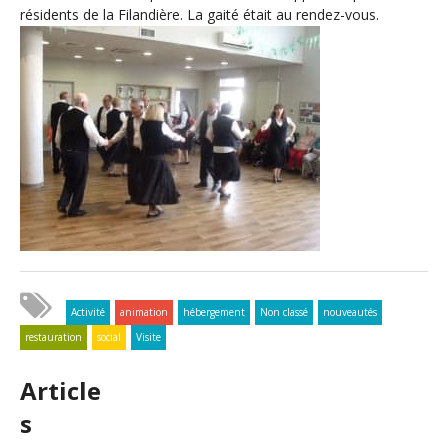
résidents de la Filandière. La gaité était au rendez-vous.
Activité
animation
hébergement
Non classé
nouveautés
restauration
social
Visite
Article
s