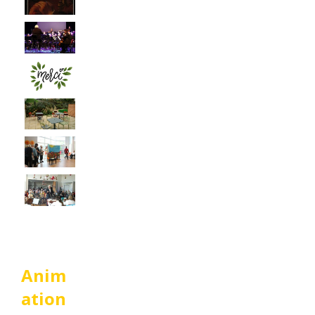
Anim
ation