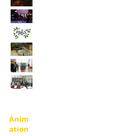
Anim
ation