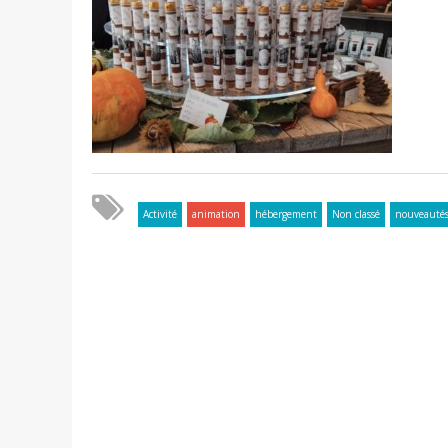
Activité
animation
hébergement
Non classé
nouveauté