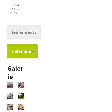
jeudi -
12 h 00
min
Évenements
Calendrier
Galer
ie