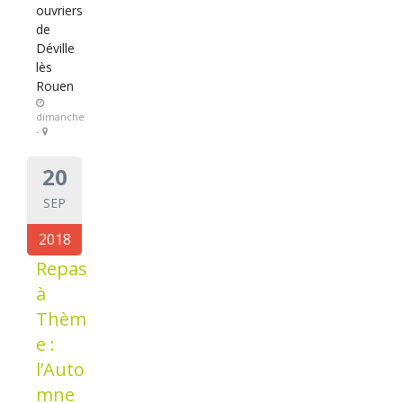
ouvriers
de
Déville
lès
Rouen
dimanche
-
20
SEP
2018
Repas
à
Thèm
e :
l’Auto
mne