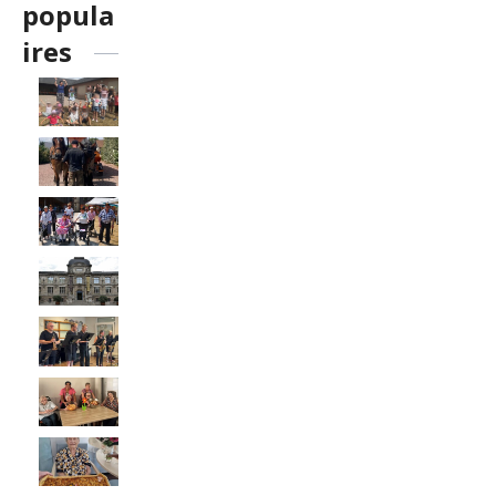
popula
ires