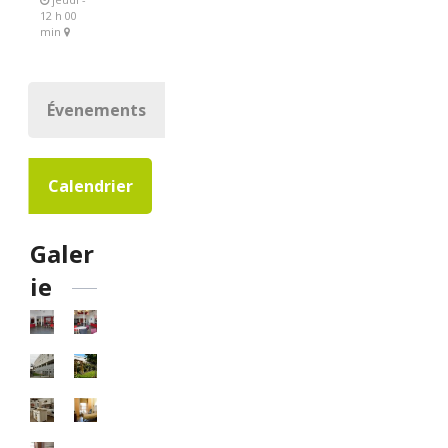
12 h 00
min
Évenements
Calendrier
Galer
ie