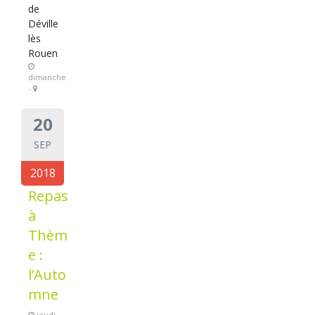
de
Déville
lès
Rouen
dimanche
-
20
SEP
2018
Repas
à
Thèm
e :
l’Auto
mne
jeudi -