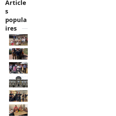
Article
s
popula
ires