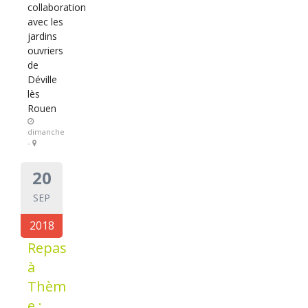
collaboration
avec les
jardins
ouvriers
de
Déville
lès
Rouen
dimanche
-
20
SEP
2018
Repas
à
Thèm
e :