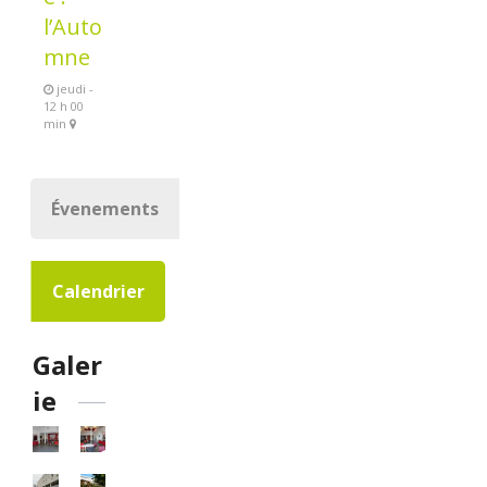
l’Auto
mne
jeudi -
12 h 00
min
Évenements
Calendrier
Galer
ie