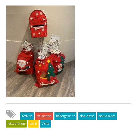
Activité
animation
hébergement
Non classé
nouveautés
restauration
social
Visite