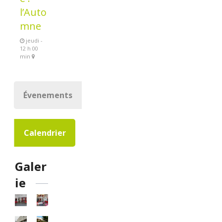
l’Auto
mne
jeudi -
12 h 00
min
Évenements
Calendrier
Galer
ie