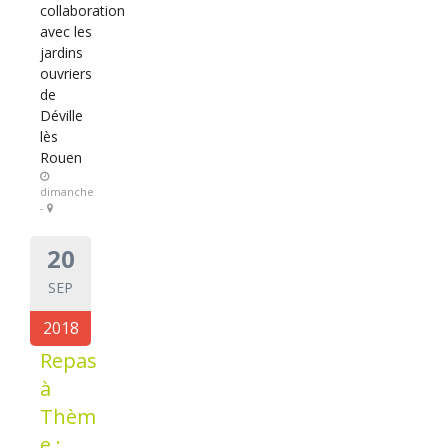
collaboration
avec les
jardins
ouvriers
de
Déville
lès
Rouen
dimanche
-
20
SEP
2018
Repas
à
Thèm
e :