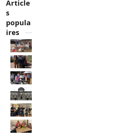
Article
s
popula
ires