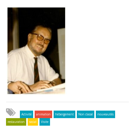
Activité
animation
hébergement
Non classé
nouveautés
restauration
social
Visite