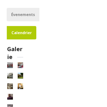
Évenements
Calendrier
Galer
ie