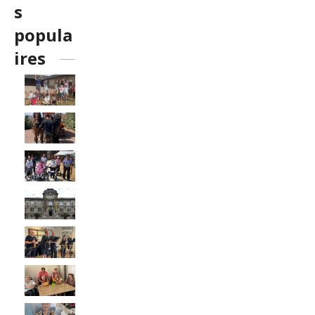
s
popula
ires