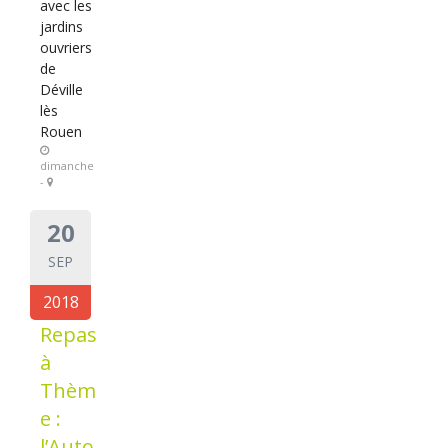
avec les
jardins
ouvriers
de
Déville
lès
Rouen
dimanche
-
20
SEP
2018
Repas
à
Thèm
e :
l’Auto