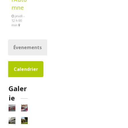
mne
jeudi -
12 h 00
min
Évenements
Calendrier
Galer
ie