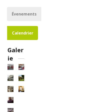
Évenements
Calendrier
Galer
ie