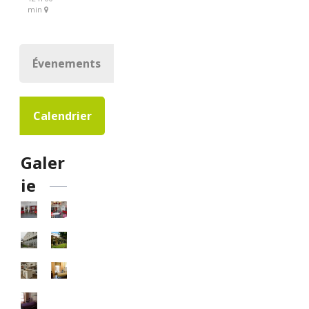
min
Évenements
Calendrier
Galer
ie