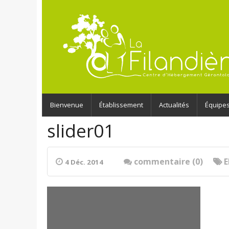
Bienvenue
Établissement
Actualités
Équipe
slider01
commentaire (0)
4 Déc. 2014