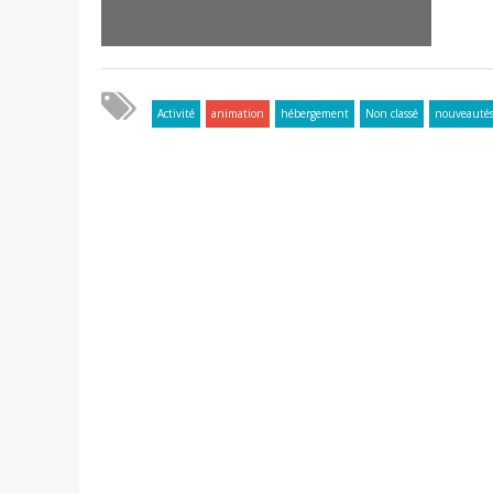
Activité
animation
hébergement
Non classé
nouveauté