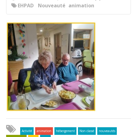
EHPAD
Nouveauté
animation
Activité
animation
hébergement
Non classé
nouveautés