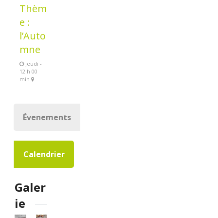
Thèm
e :
l’Auto
mne
jeudi -
12 h 00
min
Évenements
Calendrier
Galer
ie