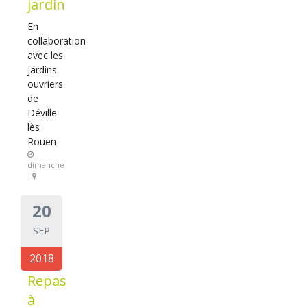
jardin
En
collaboration
avec les
jardins
ouvriers
de
Déville
lès
Rouen
dimanche
-
20
SEP
2018
Repas
à