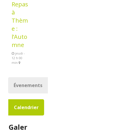
Repas
à
Thèm
e :
l’Auto
mne
jeudi -
12 h 00
min
Évenements
Calendrier
Galer