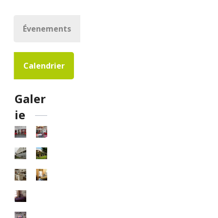
Évenements
Calendrier
Galer
ie