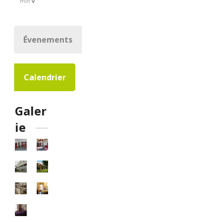
min
Évenements
Calendrier
Galer
ie