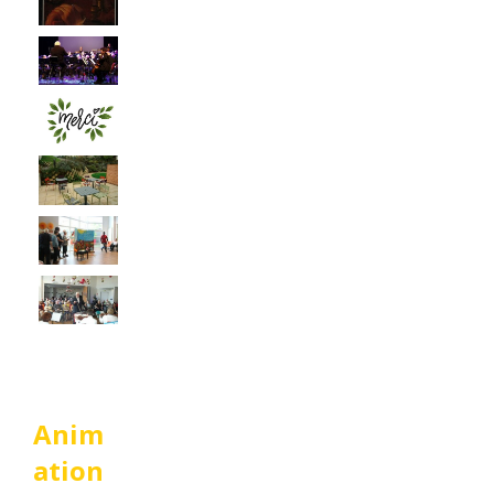
Anim
ation