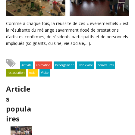
Comme à chaque fois, la réussite de ces « évènementiels » est
la résultante du mélange savamment dosé de prestations
d’artistes confirmés, de résidents participatifs et de personnels
impliqués (soignants, cuisine, vie sociale,…).
Activité
animation
hébergement
Non classé
nouveautés
restauration
social
Visite
Article
s
popula
ires