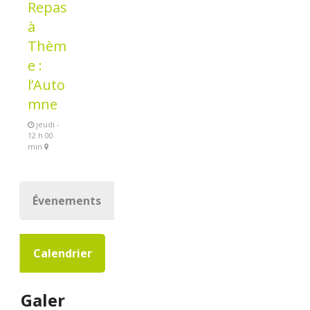
Repas
à
Thèm
e :
l’Auto
mne
jeudi -
12 h 00
min
Évenements
Calendrier
Galer