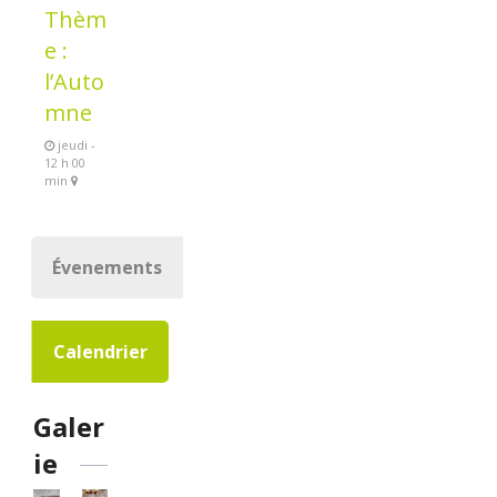
Thèm
e :
l’Auto
mne
jeudi -
12 h 00
min
Évenements
Calendrier
Galer
ie