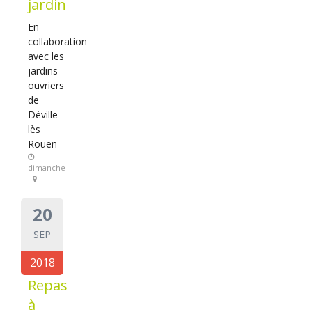
jardin
En
collaboration
avec les
jardins
ouvriers
de
Déville
lès
Rouen
dimanche
-
20
SEP
2018
Repas
à