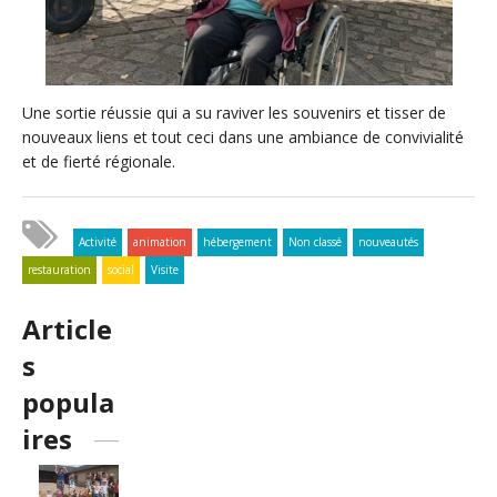
Une sortie réussie qui a su raviver les souvenirs et tisser de
nouveaux liens et tout ceci dans une ambiance de convivialité
et de fierté régionale.
Activité
animation
hébergement
Non classé
nouveautés
restauration
social
Visite
Article
s
popula
ires