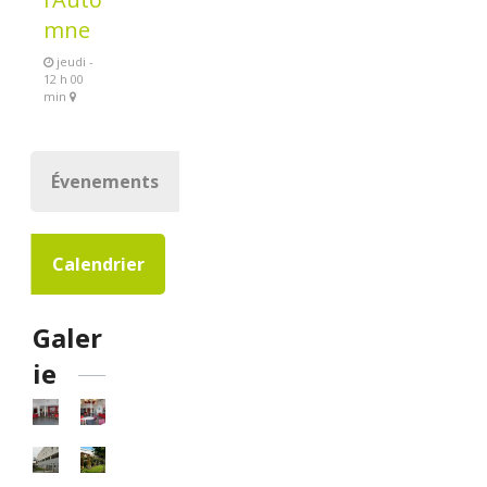
mne
jeudi -
12 h 00
min
Évenements
Calendrier
Galer
ie