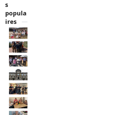
s
popula
ires