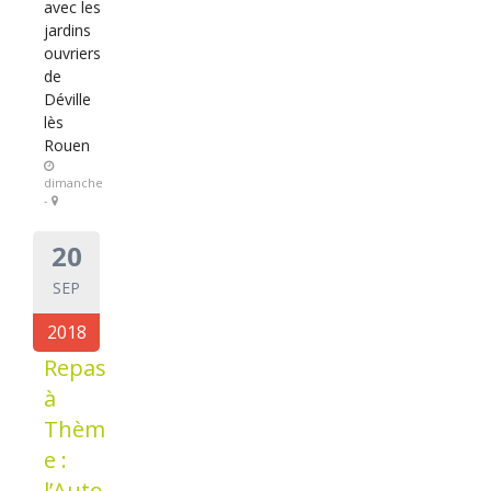
avec les
jardins
ouvriers
de
Déville
lès
Rouen
dimanche
-
20
SEP
2018
Repas
à
Thèm
e :
l’Auto