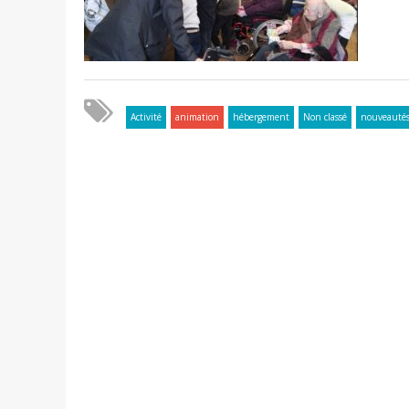
Activité
animation
hébergement
Non classé
nouveauté