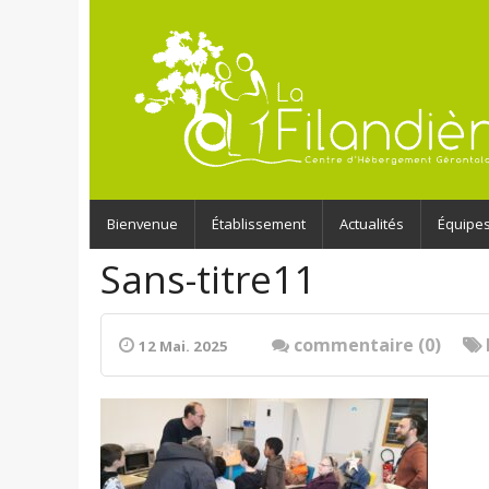
Bienvenue
Établissement
Actualités
Équipe
Sans-titre11
commentaire (0)
12 Mai. 2025