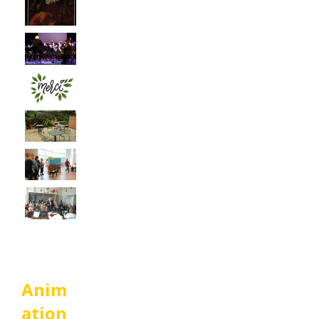
Anim
ation