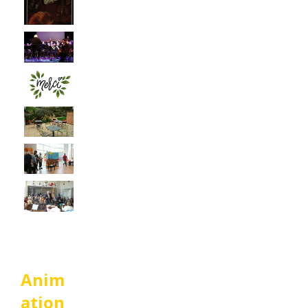
Anim
ation