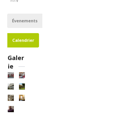
min
Évenements
Calendrier
Galer
ie