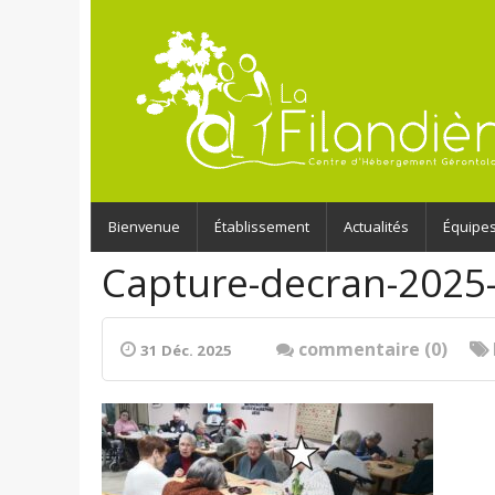
Bienvenue
Établissement
Actualités
Équipe
Capture-decran-2025
commentaire (0)
31 Déc. 2025