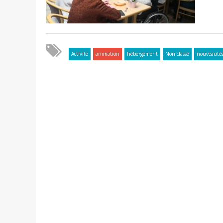
Activité
animation
hébergement
Non classé
nouveauté