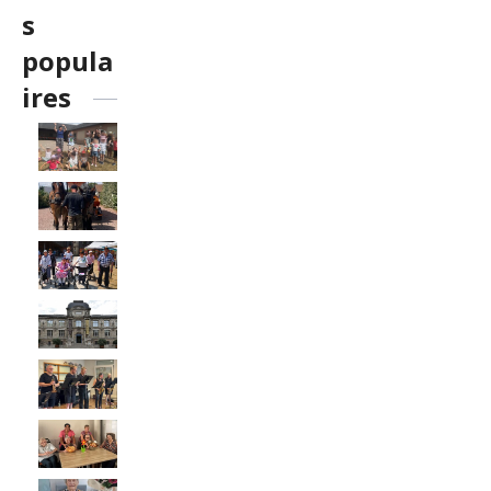
s
popula
ires