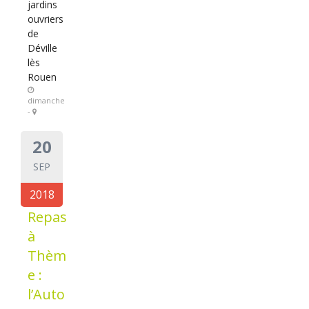
jardins
ouvriers
de
Déville
lès
Rouen
dimanche
-
20
SEP
2018
Repas
à
Thèm
e :
l’Auto