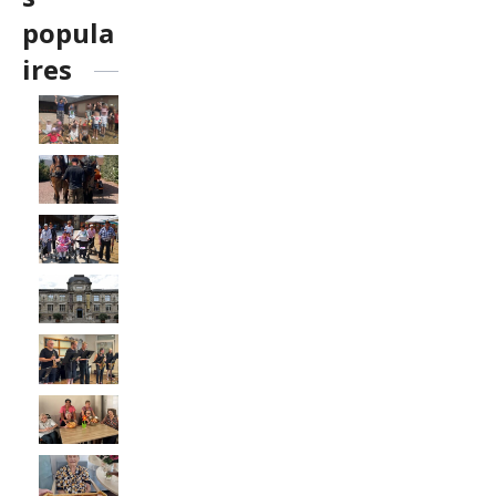
popula
ires