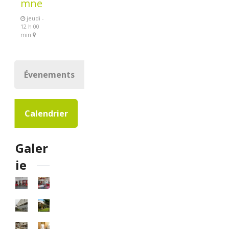
mne
jeudi -
12 h 00
min
Évenements
Calendrier
Galer
ie