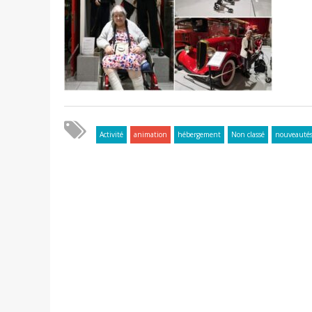
Activité
animation
hébergement
Non classé
nouveauté