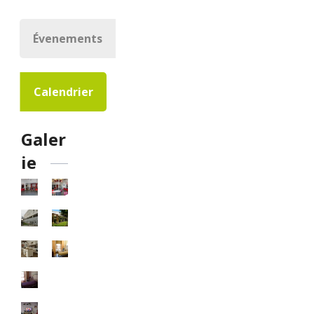
Évenements
Calendrier
Galer
ie