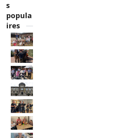
s
popula
ires