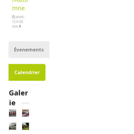
mne
jeudi -
12 h 00
min
Évenements
Calendrier
Galer
ie