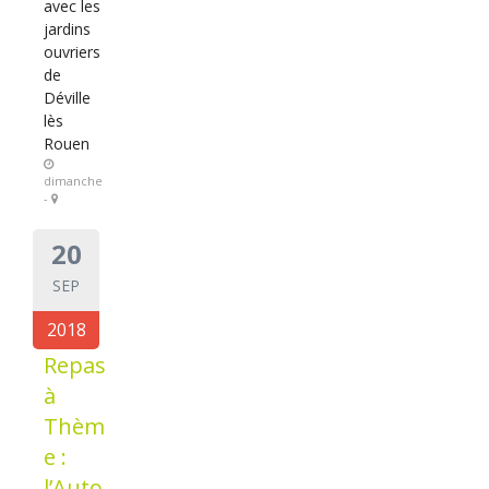
avec les
jardins
ouvriers
de
Déville
lès
Rouen
dimanche
-
20
SEP
2018
Repas
à
Thèm
e :
l’Auto