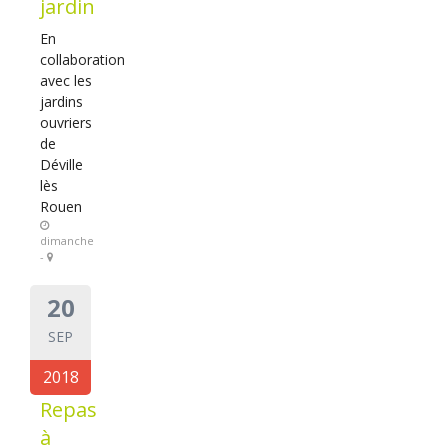
jardin
En
collaboration
avec les
jardins
ouvriers
de
Déville
lès
Rouen
dimanche
-
20
SEP
2018
Repas
à