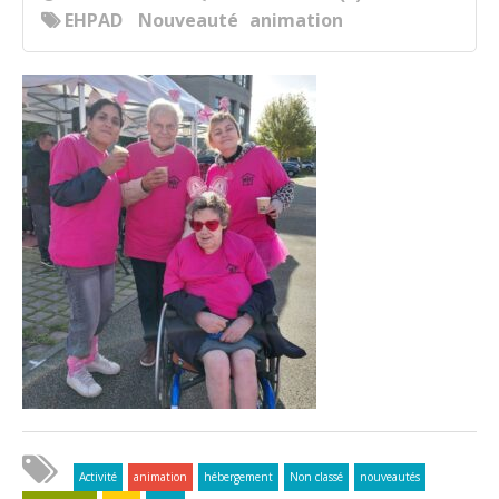
EHPAD
Nouveauté
animation
Activité
animation
hébergement
Non classé
nouveautés