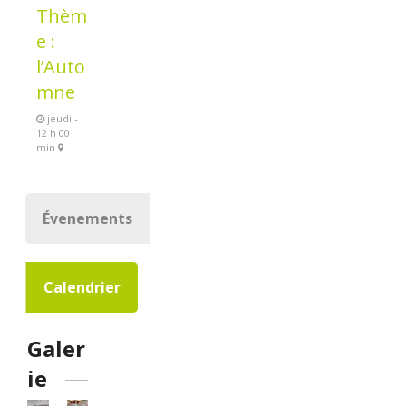
Thèm
e :
l’Auto
mne
jeudi -
12 h 00
min
Évenements
Calendrier
Galer
ie