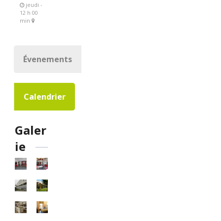
jeudi -
12 h 00
min
Évenements
Calendrier
Galer
ie