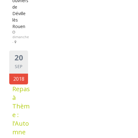
ouvriers
de
Déville
lès
Rouen
dimanche
-
20
SEP
2018
Repas
à
Thèm
e :
l’Auto
mne