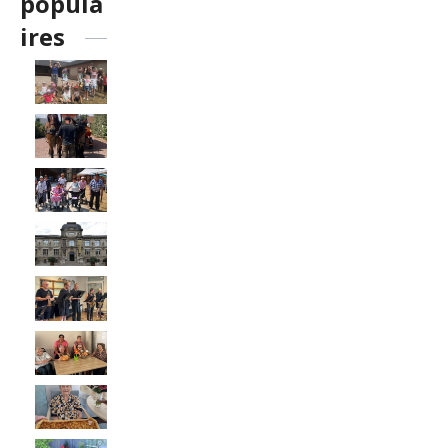
popula
ires