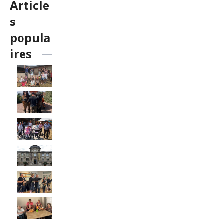
Article
s
popula
ires