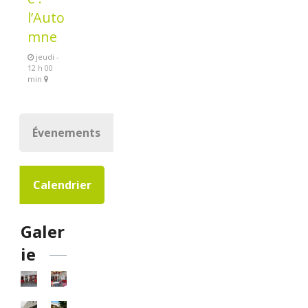
l’Auto
mne
jeudi -
12 h 00
min
Évenements
Calendrier
Galer
ie