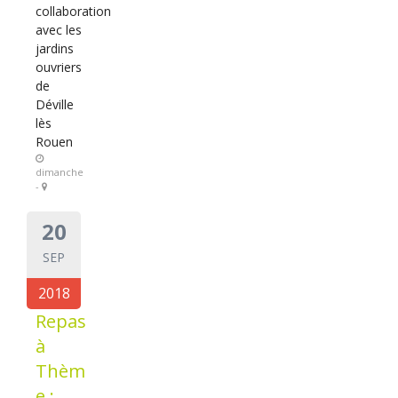
collaboration
avec les
jardins
ouvriers
de
Déville
lès
Rouen
dimanche
-
20
SEP
2018
Repas
à
Thèm
e :