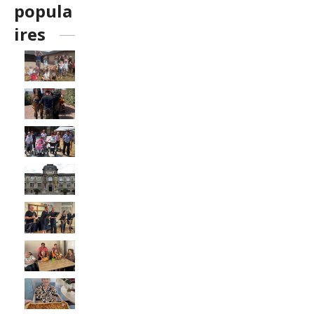
popula
ires