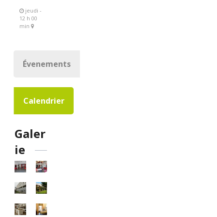
jeudi -
12 h 00
min
Évenements
Calendrier
Galer
ie