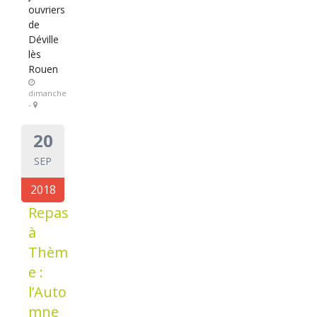
ouvriers
de
Déville
lès
Rouen
dimanche
-
20
SEP
2018
Repas
à
Thèm
e :
l’Auto
mne