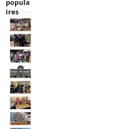
popula
ires