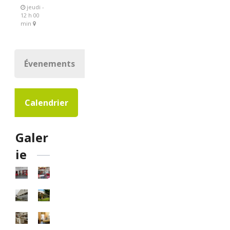
jeudi -
12 h 00
min
Évenements
Calendrier
Galer
ie