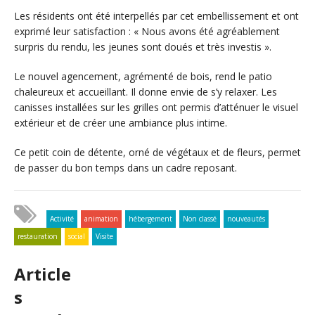
Les résidents ont été interpellés par cet embellissement et ont
exprimé leur satisfaction : « Nous avons été agréablement
surpris du rendu, les jeunes sont doués et très investis ».
Le nouvel agencement, agrémenté de bois, rend le patio
chaleureux et accueillant. Il donne envie de s’y relaxer. Les
canisses installées sur les grilles ont permis d’atténuer le visuel
extérieur et de créer une ambiance plus intime.
Ce petit coin de détente, orné de végétaux et de fleurs, permet
de passer du bon temps dans un cadre reposant.
Activité
animation
hébergement
Non classé
nouveautés
restauration
social
Visite
Article
s