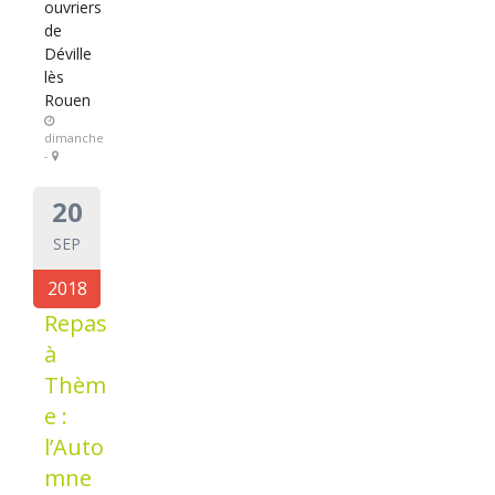
ouvriers
de
Déville
lès
Rouen
dimanche
-
20
SEP
2018
Repas
à
Thèm
e :
l’Auto
mne