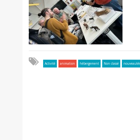
Activité
animation
hébergement
Non classé
nouveauté