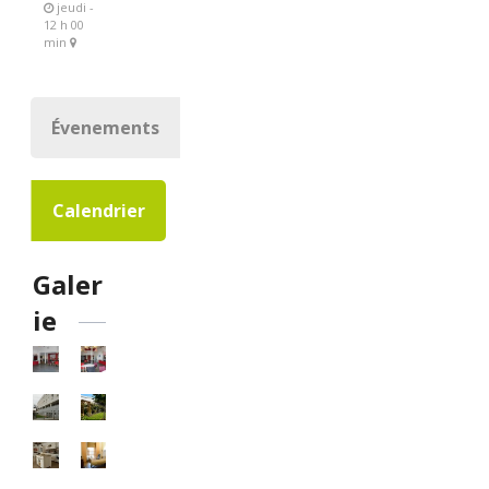
jeudi -
12 h 00
min
Évenements
Calendrier
Galer
ie