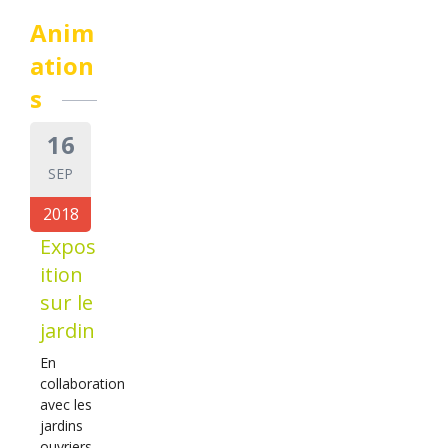
Anim
ation
s
16
SEP
2018
Expos
ition
sur le
jardin
En
collaboration
avec les
jardins
ouvriers