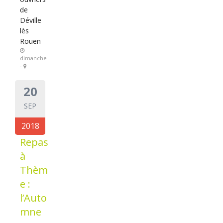
de
Déville
lès
Rouen
dimanche
-
20
SEP
2018
Repas
à
Thèm
e :
l’Auto
mne