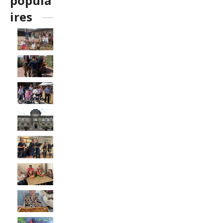
popula
ires