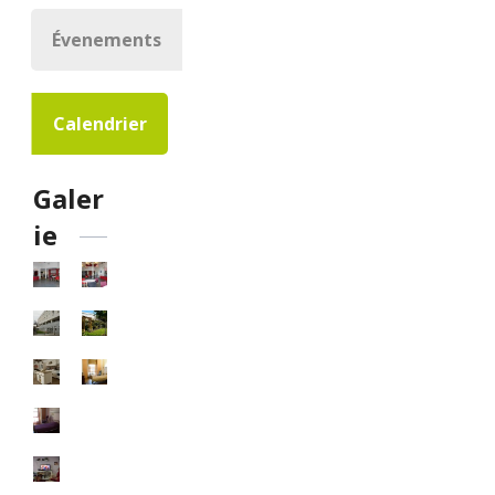
Évenements
Calendrier
Galer
ie