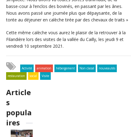
basse-cour à l’enclos des bovinés, en passant par les ânes.
Nous avons passé une journée plus que dépaysante, de la
tonte au déjeuner en calèche tirée par des chevaux de traits »
Cette même calèche vous aurez le plaisir de la retrouver à la
Filandière lors des visites de la vallée du Cailly, les jeudi 9 et
vendredi 10 septembre 2021.
Activité
animation
hébergement
Non classé
nouveautés
restauration
social
Visite
Article
s
popula
ires