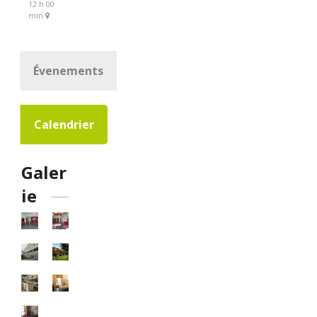
12 h 00
min
Évenements
Calendrier
Galer
ie