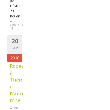
de
Déville
lès
Rouen
dimanche
-
20
SEP
2018
Repas
à
Thèm
e :
l’Auto
mne
jeudi -