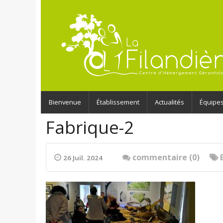
Bienvenue
Établissement
Actualités
Équipe
Fabrique-2
commentaire (0)
26 Juil. 2024