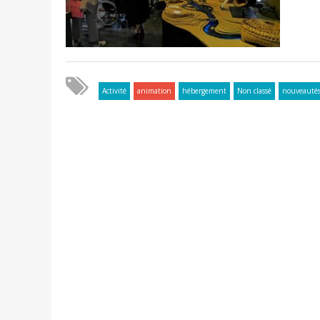
Activité
animation
hébergement
Non classé
nouveauté