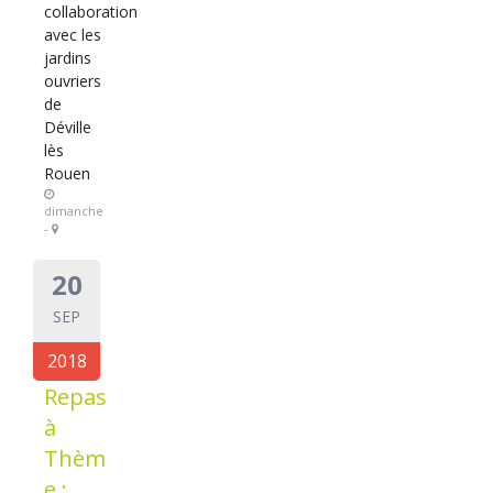
collaboration
avec les
jardins
ouvriers
de
Déville
lès
Rouen
dimanche
-
20
SEP
2018
Repas
à
Thèm
e :