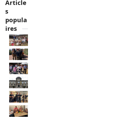
Article
s
popula
ires