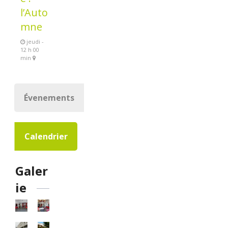
l’Auto
mne
jeudi -
12 h 00
min
Évenements
Calendrier
Galer
ie