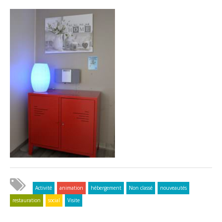
Activité
animation
hébergement
Non classé
nouveautés
restauration
social
Visite