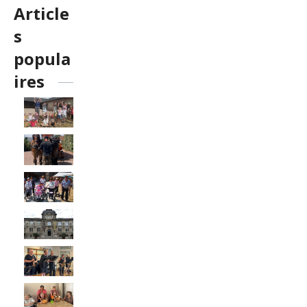
Article
s
popula
ires