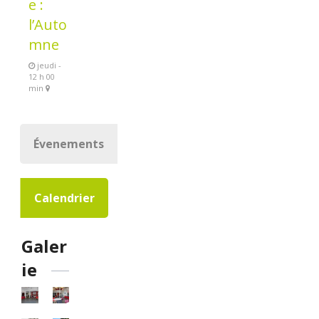
e :
l’Auto
mne
jeudi -
12 h 00
min
Évenements
Calendrier
Galer
ie