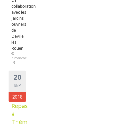
En
collaboration
avec les
jardins
ouvriers
de
Déville
lès
Rouen
dimanche
-
20
SEP
2018
Repas
à
Thèm