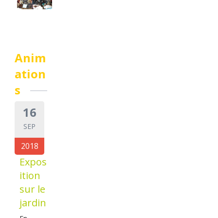
Anim
ation
s
16
SEP
2018
Expos
ition
sur le
jardin