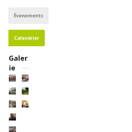
Évenements
Calendrier
Galer
ie