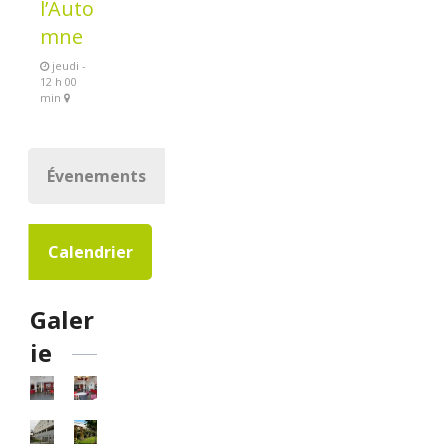
l’Auto
mne
jeudi -
12 h 00
min
Évenements
Calendrier
Galer
ie