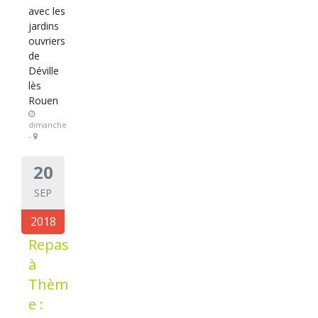
avec les
jardins
ouvriers
de
Déville
lès
Rouen
dimanche
-
20
SEP
2018
Repas
à
Thèm
e :