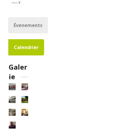
min
Évenements
Calendrier
Galer
ie