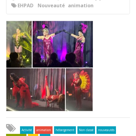
EHPAD
Nouveauté
animation
Activité
animation
hébergement
Non classé
nouveautés