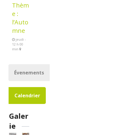
Thèm
e :
l’Auto
mne
jeudi -
12 h 00
min
Évenements
Calendrier
Galer
ie