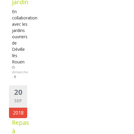
jardin
En
collaboration
avec les
jardins
ouvriers
de
Déville
lès
Rouen
dimanche
-
20
SEP
2018
Repas
à