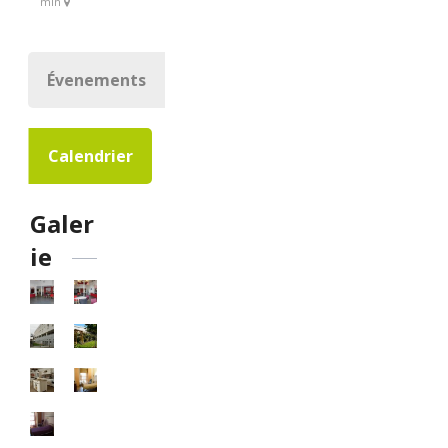
min
Évenements
Calendrier
Galer
ie